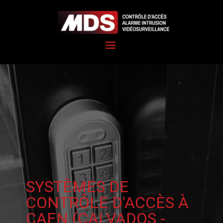
SYSTÈMES DE
CONTRÔLE D'ACCÈS À
CAEN (CALVADOS -