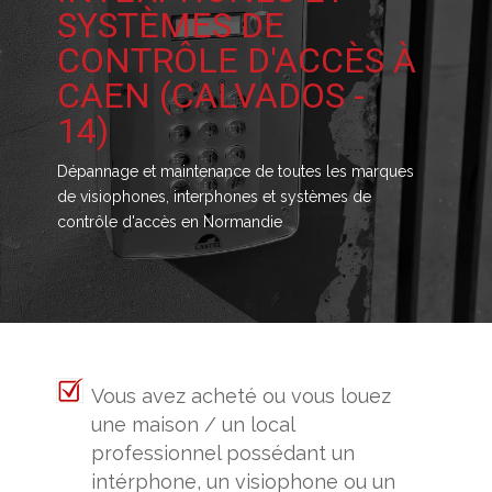
SYSTÈMES DE
CONTRÔLE D'ACCÈS À
CAEN (CALVADOS -
14)
Dépannage et maintenance de toutes les marques
de visiophones, interphones et systèmes de
contrôle d'accès en Normandie
Vous avez acheté ou vous louez
une maison / un local
professionnel possédant un
intérphone, un visiophone ou un