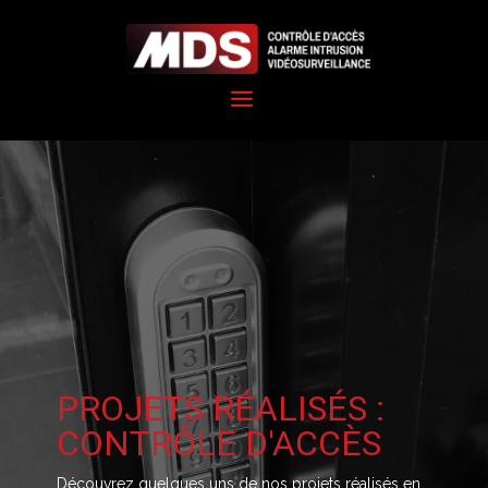
PROJETS RÉALISÉS :
CONTRÔLE D'ACCÈS
Découvrez quelques uns de nos projets réalisés en