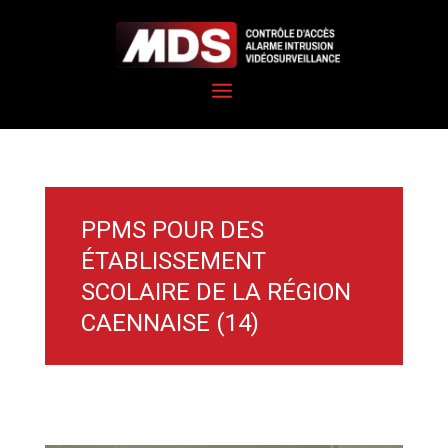
PPMS POUR DES
ÉTABLISSEMENT
SCOLAIRE DE LA RÉGION
CAENNAISE (14)